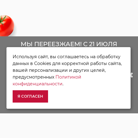
МЫ ПЕРЕЕЗЖАЕМ! С 21 ИЮЛЯ
Используя сайт, вы соглашаетесь на обработку
МАГАЗИН БУДЕТ РАБОТАТЬ ПО
ИНФОРМАЦИЯ
данных в Cookies для корректной работы сайта,
вашей персонализации и других целей,
О Компании
НОВОМУ АДРЕСУ. ПОДРОБНАЯ
предусмотренных
Политикой
Доставка
конфиденциальности
.
Оплата
ИНФОРМАЦИЯ О ПЕРЕЕЗДЕ ПО
Я СОГЛАСЕН
Условия возврата
ССЫЛКЕ
Гарантия и сервис
Политика конфиденциальности
Пользовательское соглашение
ДОПОЛНИТЕЛЬНО