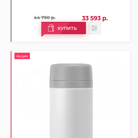
44 790 р.
33 593 р.
КУПИТЬ
Акция