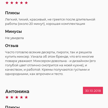
Плюсы
Легкий, тихий, красивый, не греется после длительной
работы (около 20 минут), хорошая комплектация
Минусы
Не увидела
Отзыв
Часто готовлю всякие десерты, пироги, так и решила
купить миксер. Узнала об этом бренде, что его многие
повара уважают. Миксером довольна - и дизайном (его
голубой цвет отлично смотрится на моей кухне), и
качеством, и работой. Кремы получаются густыми и
однородными, как впрочем и тесто.
Антонина
30.10.2018
Плюсы