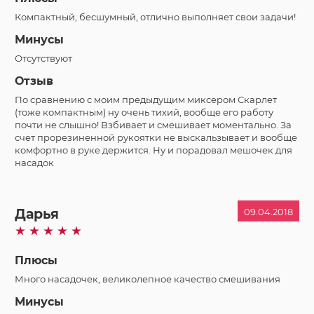
Компактный, бесшумный, отлично выполняет свои задачи!
Минусы
Отсутствуют
Отзыв
По сравнению с моим предыдущим миксером Скарлет
(тоже компактным) ну очень тихий, вообще его работу
почти не слышно! Взбивает и смешивает моментально. За
счет прорезиненной рукоятки не выскальзывает и вообще
комфортно в руке держится. Ну и порадовал мешочек для
насадок
Дарья
09.04.2018
Плюсы
Много насадочек, великолепное качество смешивания
Минусы