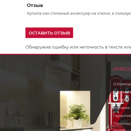
Отзыв
Купила как стильный аксессуар на ключи, а пользу
ОСТАВИТЬ ОТЗЫВ
Обнаружив ошибку или неточность в тексте или 
ИНФО
О Компа
Доставк
Оплата
Условия 
Гарантия
Политик