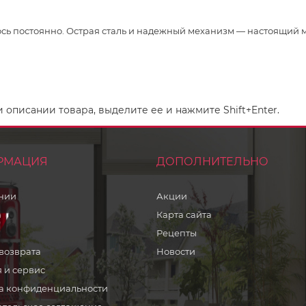
юсь постоянно. Острая сталь и надежный механизм — настоящий м
описании товара, выделите ее и нажмите Shift+Enter.
РМАЦИЯ
ДОПОЛНИТЕЛЬНО
нии
Акции
а
Карта сайта
Рецепты
возврата
Новости
 и сервис
а конфиденциальности