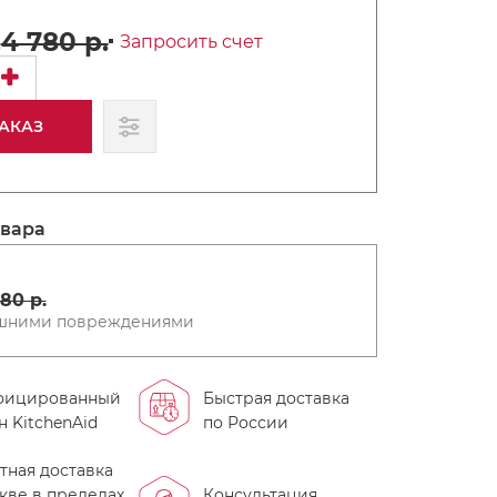
.
4 780 р.
Запросить счет
АКАЗ
овара
80 р.
ешними повреждениями
фицированный
Быстрая доставка
н KitchenAid
по России
тная доставка
кве в пределах
Консультация