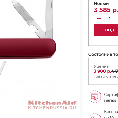
Новый
3 585 р
ПОД З
Состояние т
Уценка
3 900 р.
4 7
Товар с вн
Серти
магази
Беспла
по Мос