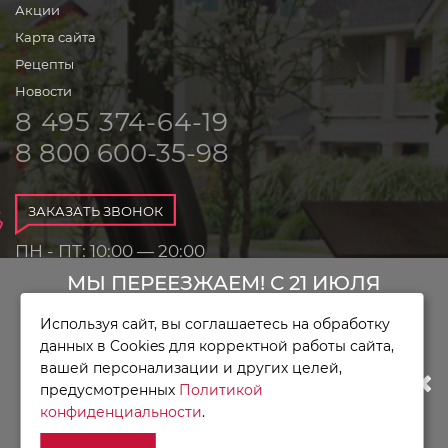
Акции
Карта сайта
Рецепты
Новости
8 495 374-64-19
8 800 600-35-98
ЗАКАЗАТЬ ЗВОНОК
ПН - ПТ: 10:00 — 20:00
СБ - ВС: 10:00 — 18:00
МЫ ПЕРЕЕЗЖАЕМ! С 21 ИЮЛЯ
Используя сайт, вы соглашаетесь на обработку
МАГАЗИН БУДЕТ РАБОТАТЬ ПО
данных в Cookies для корректной работы сайта,
вашей персонализации и других целей,
НОВОМУ АДРЕСУ. ПОДРОБНАЯ
Магазин
предусмотренных
Политикой
KitchenAid © 2010 - 2026
конфиденциальности
.
ИНФОРМАЦИЯ О ПЕРЕЕЗДЕ ПО