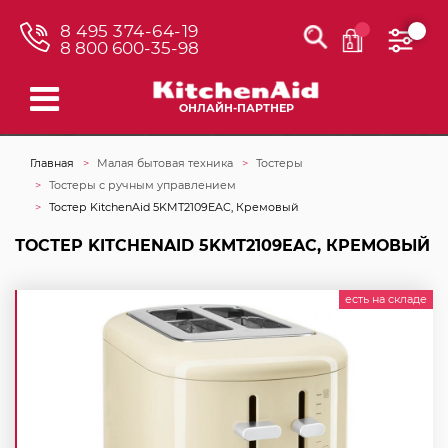
8 495 374-64-19
8 800 600-35-98
ОНЛАЙН-ПАРТНЕР
Главная
Малая бытовая техника
Тостеры
Тостеры с ручным управлением
Тостер KitchenAid 5KMT2109EAC, Кремовый
ТОСТЕР KITCHENAID 5KMT2109EAC, КРЕМОВЫЙ
есть на складе