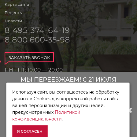
Карта сайта
Рецепты
Новости
8 495 374-64-19
8 800 600-35-98
ЗАКАЗАТЬ ЗВОНОК
ПН - ПТ: 10:00 — 20:00
СБ - ВС: 10:00 — 18:00
МЫ ПЕРЕЕЗЖАЕМ! С 21 ИЮЛЯ
Используя сайт, вы соглашаетесь на обработку
МАГАЗИН БУДЕТ РАБОТАТЬ ПО
данных в Cookies для корректной работы сайта,
вашей персонализации и других целей,
НОВОМУ АДРЕСУ. ПОДРОБНАЯ
Магазин
предусмотренных
Политикой
KitchenAid © 2010 - 2026
конфиденциальности
.
ИНФОРМАЦИЯ О ПЕРЕЕЗДЕ ПО
Я СОГЛАСЕН