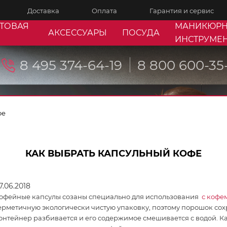
Доставка
Оплата
Гарантия и сервис
ТОВАЯ
МАНИКЮР
АКСЕССУАРЫ
ПОСУДА
ИНСТРУМЕ
8 495 374-64-19
8 800 600-35
фе
КАК ВЫБРАТЬ КАПСУЛЬНЫЙ КОФЕ
7.06.2018
офейные капсулы созаны специально для использования
с кофе
ерметичную экологически чистую упаковку, поэтому порошок сох
онтейнер разбивается и его содержимое смешивается с водой. К