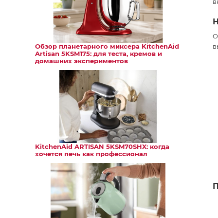
в
Н
О
Обзор планетарного миксера KitchenAid
в
Artisan 5KSM175: для теста, кремов и
домашних экспериментов
KitchenAid ARTISAN 5KSM70SHX: когда
хочется печь как профессионал
П