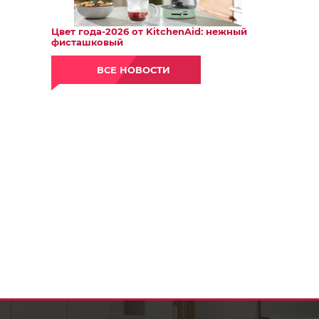
Цвет года-2026 от KitchenAid: нежный
фисташковый
ВСЕ НОВОСТИ