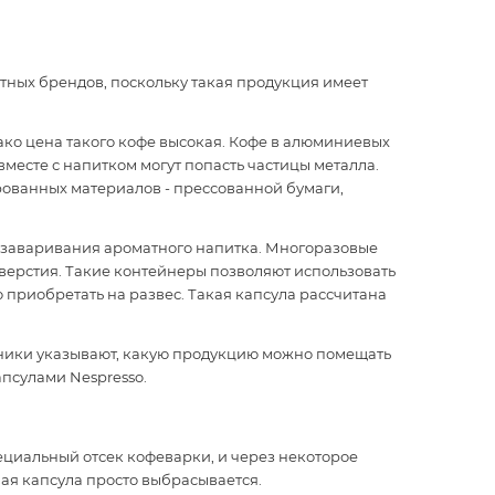
ных брендов, поскольку такая продукция имеет
ко цена такого кофе высокая. Кофе в алюминиевых
вместе с напитком могут попасть частицы металла.
ованных материалов - прессованной бумаги,
о заваривания ароматного напитка. Многоразовые
тверстия. Такие контейнеры позволяют использовать
 приобретать на развес. Такая капсула рассчитана
ники указывают, какую продукцию можно помещать
апсулами Nespresso.
ециальный отсек кофеварки, и через некоторое
вая капсула просто выбрасывается.