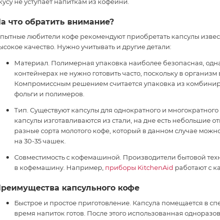
кусу не уступает напиткам из кофейни.
а что обратить внимание?
пытные любители кофе рекомендуют приобретать капсулы извест
ысокое качество. Нужно учитывать и другие детали:
Материал. Полимерная упаковка наиболее безопасная, одна
контейнерах не нужно готовить часто, поскольку в организм 
Компромиссным решением считается упаковка из комбинир
фольги и полимеров.
Тип. Существуют капсулы для однократного и многократног
капсулы изготавливаются из стали, на дне есть небольшие о
разные сорта молотого кофе, который в данном случае можно
на 30-35 чашек.
Совместимость с кофемашиной. Производители бытовой тех
в кофемашину. Например,
приборы KitchenAid
работают с к
реимущества капсульного кофе
Быстрое и простое приготовление. Капсула помещается в сп
время напиток готов. После этого использованная одноразо