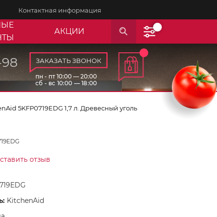
Контактная информация
НЫЕ
АКЦИИ
НТЫ
-98
ЗАКАЗАТЬ ЗВОНОК
пн - пт 10:00 — 20:00
сб - вс 10:00 — 18:00
nAid 5KFP0719EDG 1,7 л. Древесный уголь
719EDG
ставить отзыв
719EDG
ь:
KitchenAid
да