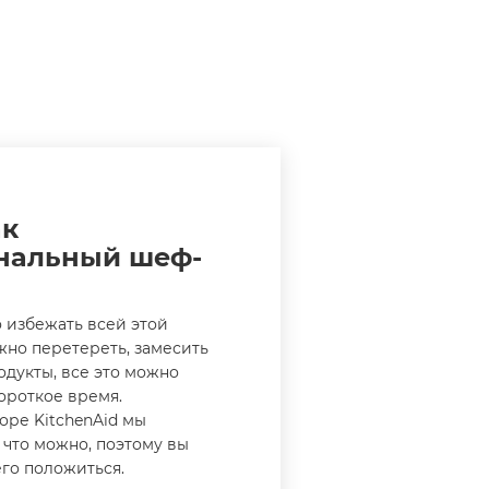
ак
нальный шеф-
о избежать всей этой
жно перетереть, замесить
дукты, все это можно
короткое время.
оре KitchenAid мы
 что можно, поэтому вы
его положиться.