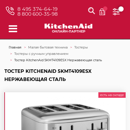
8 495 374-64-19
8 800 600-35-98
ОНЛАЙН-ПАРТНЕР
Главная
Малая бытовая техника
Тостеры
Тостеры с ручным управлением
Тостер KitchenAid 5KMT4109ESX Нержавеющая сталь
ТОСТЕР KITCHENAID 5KMT4109ESX
НЕРЖАВЕЮЩАЯ СТАЛЬ
есть на складе