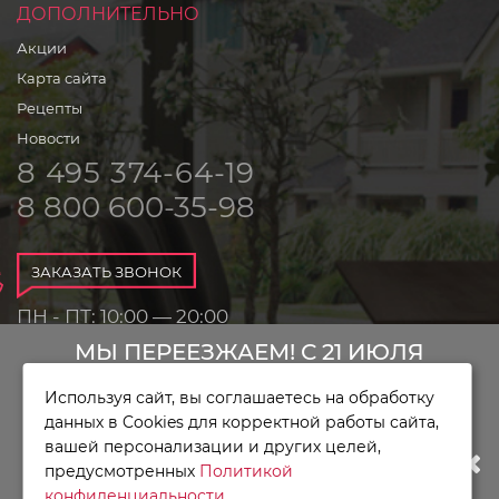
ДОПОЛНИТЕЛЬНО
Акции
Карта сайта
Рецепты
Новости
8 495 374-64-19
8 800 600-35-98
ЗАКАЗАТЬ ЗВОНОК
ПН - ПТ: 10:00 — 20:00
СБ - ВС: 10:00 — 18:00
МЫ ПЕРЕЕЗЖАЕМ! С 21 ИЮЛЯ
Используя сайт, вы соглашаетесь на обработку
МАГАЗИН БУДЕТ РАБОТАТЬ ПО
данных в Cookies для корректной работы сайта,
вашей персонализации и других целей,
НОВОМУ АДРЕСУ. ПОДРОБНАЯ
Магазин
предусмотренных
Политикой
KitchenAid © 2010 - 2026
конфиденциальности
.