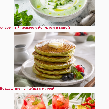
Огуречный гаспачо с йогуртом и мятой
Воздушные панкейки с матчей