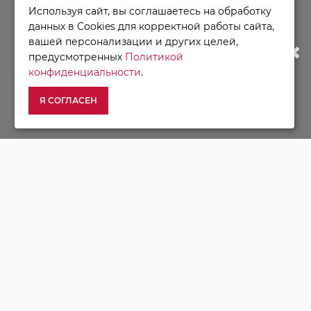
ИНФОРМАЦИЯ
Используя сайт, вы соглашаетесь на обработку
МАГАЗИН БУДЕТ РАБОТАТЬ ПО
данных в Cookies для корректной работы сайта,
О Компании
вашей персонализации и других целей,
Доставка
НОВОМУ АДРЕСУ. ПОДРОБНАЯ
предусмотренных
Политикой
Оплата
конфиденциальности
.
ИНФОРМАЦИЯ О ПЕРЕЕЗДЕ ПО
Условия возврата
Я СОГЛАСЕН
Гарантия и сервис
ССЫЛКЕ
Политика конфиденциальности
Пользовательское соглашение
ДОПОЛНИТЕЛЬНО
Акции
Карта сайта
Рецепты
Новости
8 495 374-64-19
8 800 600-35-98