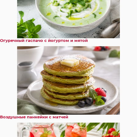
Огуречный гаспачо с йогуртом и мятой
Воздушные панкейки с матчей